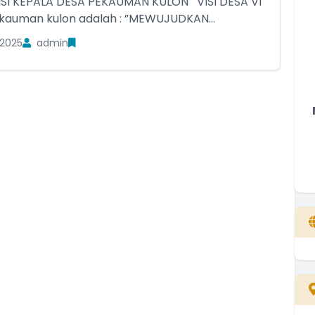
I KEPALA DESA PEKAUMAN KULON VISI DESA VI
kauman kulon adalah : ”MEWUJUDKAN...
2025
admin
IK
SUNARTO
Pj. Kepala Desa
Belum Rekam Kehadiran