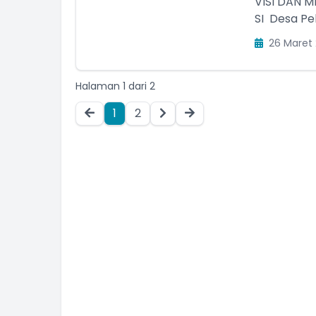
VISI DAN MIS
SI Desa Pe
26 Maret 
Halaman 1 dari 2
G SUBEKTI
MOCH. BAHAUUT TAUF
1
2
 Kesejahteraan
Staf Kasi Pelayanan
am Kehadiran
Belum Rekam Kehadiran