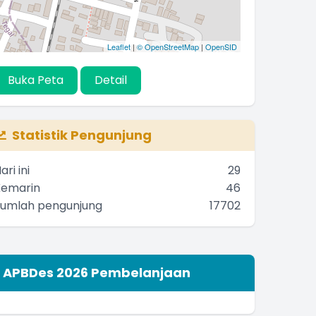
Leaflet
|
© OpenStreetMap
|
OpenSID
Buka Peta
Detail
Statistik Pengunjung
ari ini
29
Kemarin
46
Jumlah pengunjung
17702
APBDes 2026 Pembelanjaan