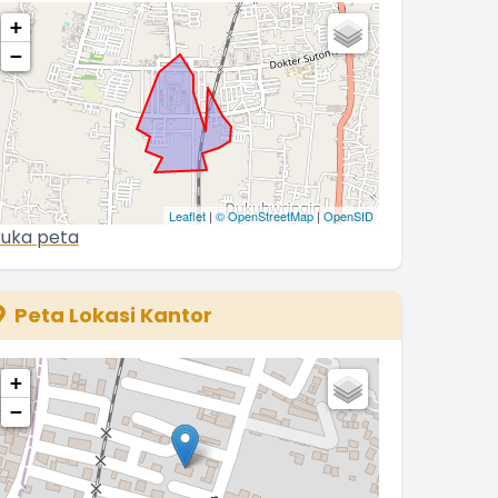
+
−
Leaflet
|
© OpenStreetMap
|
OpenSID
uka peta
Peta Lokasi Kantor
+
−