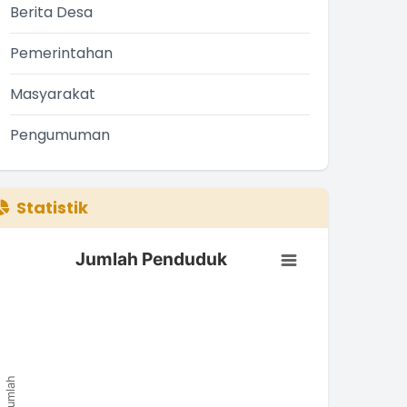
Berita Desa
Pemerintahan
Masyarakat
Pengumuman
Statistik
BDES DESA PEKAUMAN KULON TAHUN 2025
Jumlah Penduduk
Jumlah Penduduk
ar chart with 0 bars.
he chart has 1 X axis displaying categories.
he chart has 1 Y axis displaying Jumlah. Data ranges from 
Jumlah