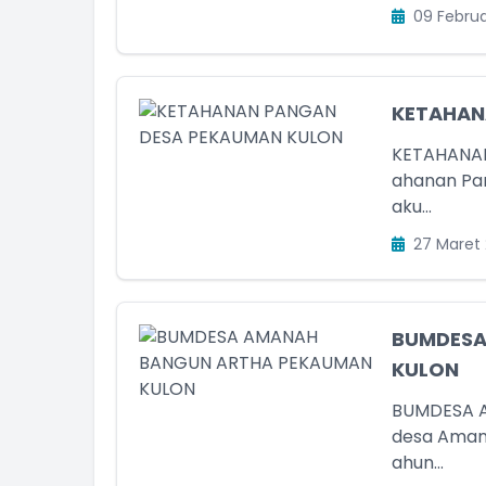
09 Februa
KETAHAN
KETAHANA
ahanan Pan
aku...
27 Maret 
BUMDESA
KULON
BUMDESA 
desa Amana
ahun...